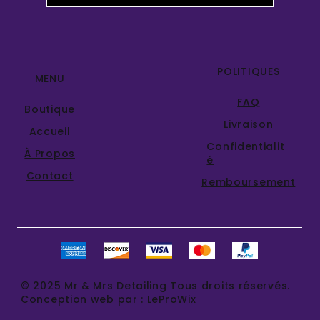
POLITIQUES
MENU
FAQ
Boutique
Livraison
Accueil
Confidentialit
À Propos
é
Contact
Remboursement
© 2025 Mr & Mrs Detailing Tous droits réservés.
Conception web par :
LeProWix