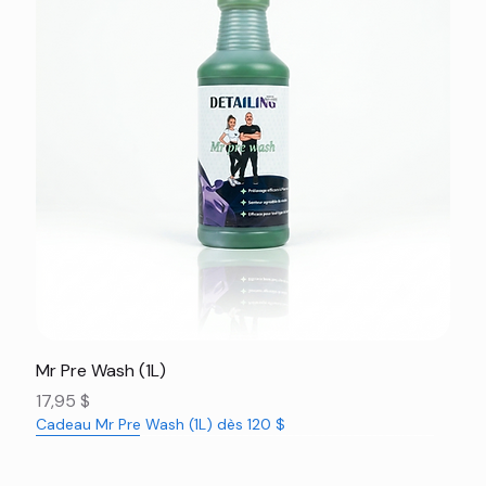
Mr Pre Wash (1L)
Prix
17,95 $
Cadeau Mr Pre Wash (1L) dès 120 $
Nouveauté
Nouveauté
Nouveauté
Nouveauté
Nouveauté
Nouveauté
Nouveauté
Nouveauté
Nouveauté
Nouveauté
Nouveauté
Rabais 16%