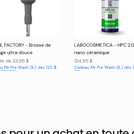
Aperçu rapide
Aperçu rapide
L FACTORY - Brosse de
LABOCOSMETICA - HPC 2.
ge ultra douce
nano céramique
promotionnel
Prix
tir de
23,95 $
124,95 $
u Mr Pre Wash (1L) dès 120 $
Cadeau Mr Pre Wash (1L) dès 
veauté
veauté
veauté
Nouveauté
Nouveauté
es pour un achat en toute