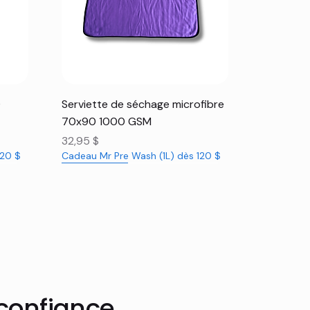
Aperçu rapide
0
Serviette de séchage microfibre
70x90 1000 GSM
Prix
32,95 $
120 $
Cadeau Mr Pre Wash (1L) dès 120 $
Nouveauté
Nouveauté
Rabais 16%
 confiance