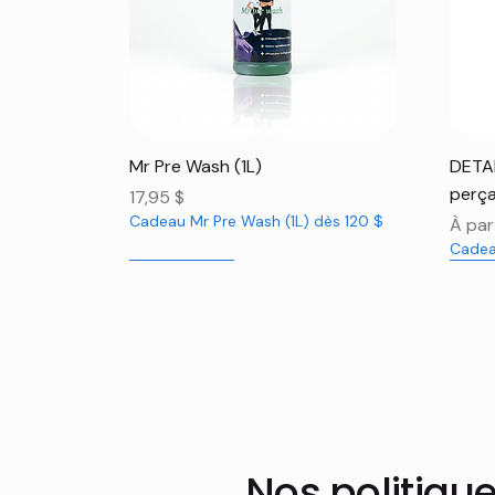
Aperçu rapide
Mr Pre Wash (1L)
DETAI
perça
Prix
17,95 $
Cadeau Mr Pre Wash (1L) dès 120 $
Prix 
À par
Cadea
Nouveauté
Nouveauté
Nou
Nou
Nou
Nos politiqu