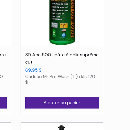
Aperçu rapide
nte
3D Aca 500 -pâte à polir suprême
cut
Prix
69,95 $
20
Cadeau Mr Pre Wash (1L) dès 120
$
Ajouter au panier