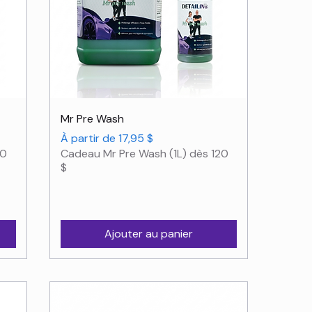
Aperçu rapide
Mr Pre Wash
Prix promotionnel
À partir de
17,95 $
20
Cadeau Mr Pre Wash (1L) dès 120
$
Ajouter au panier