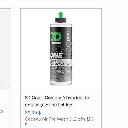
Aperçu rapide
3D One - Composé hybride de
polissage et de finition
20
Prix
69,95 $
Cadeau Mr Pre Wash (1L) dès 120
$