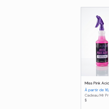
Ape
Miss Pink Aci
Prix promotio
À partir de
16
Cadeau Mr Pr
$