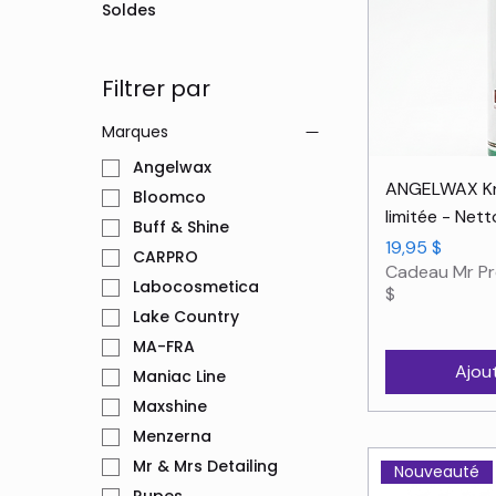
Soldes
Filtrer par
Marques
Angelwax
Ape
ANGELWAX Kry
Bloomco
limitée - Net
Buff & Shine
Prix
19,95 $
CARPRO
Cadeau Mr Pr
Labocosmetica
$
Lake Country
MA-FRA
Ajou
Maniac Line
Maxshine
Menzerna
Mr & Mrs Detailing
Nouveauté