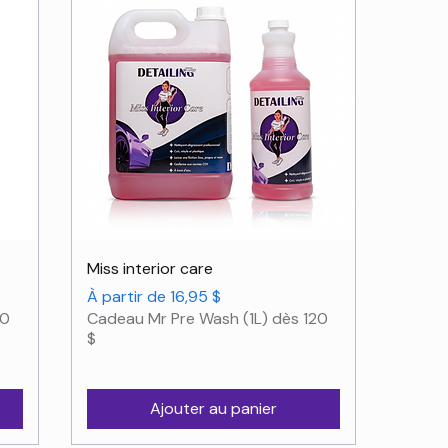
Aperçu rapide
Miss interior care
Prix promotionnel
À partir de
16,95 $
20
Cadeau Mr Pre Wash (1L) dès 120
$
Ajouter au panier