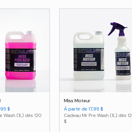
rçu rapide
Aperçu rapide
d
Miss Moteur
nnel
Prix promotionnel
,95 $
À partir de
17,95 $
e Wash (1L) dès 120
Cadeau Mr Pre Wash (1L) dès 1
$