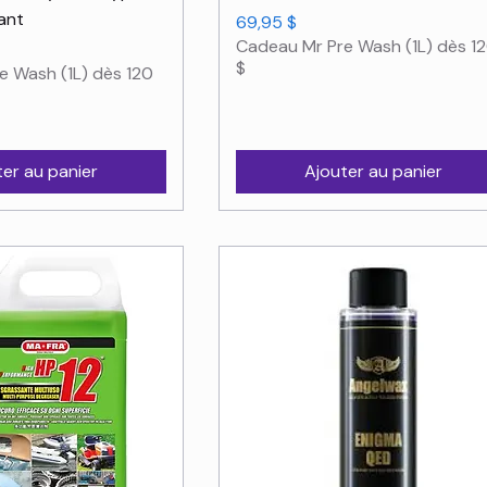
ant
Prix
69,95 $
Cadeau Mr Pre Wash (1L) dès 1
$
e Wash (1L) dès 120
ter au panier
Ajouter au panier