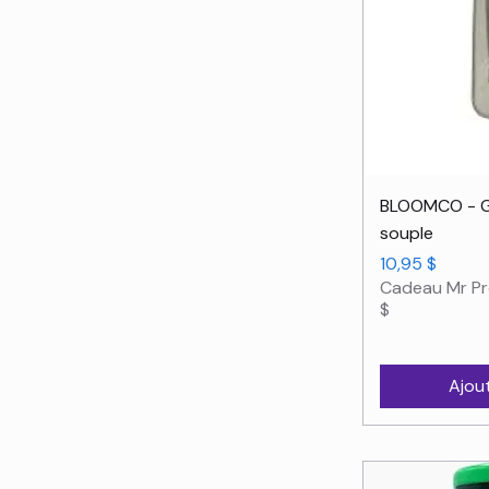
Ape
BLOOMCO - Gr
souple
Prix
10,95 $
Cadeau Mr Pr
$
Ajou