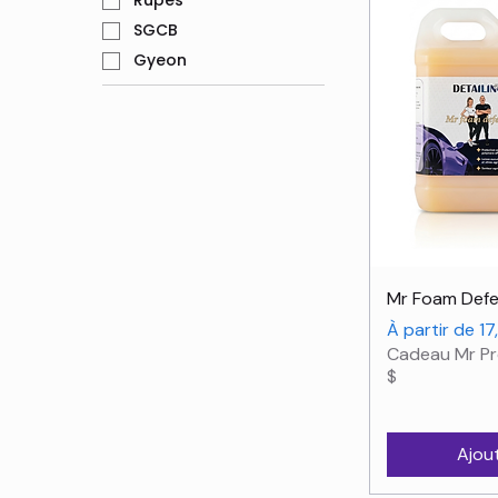
Rupes
SGCB
Gyeon
Ape
Mr Foam Def
Prix promotio
À partir de
17
Cadeau Mr Pr
$
Ajou