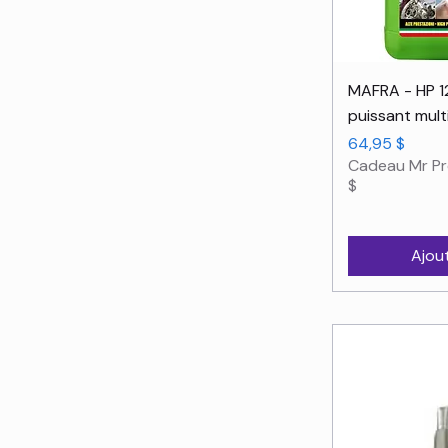
Ape
MAFRA - HP 1
puissant mul
Prix
64,95 $
Cadeau Mr Pr
$
Ajou