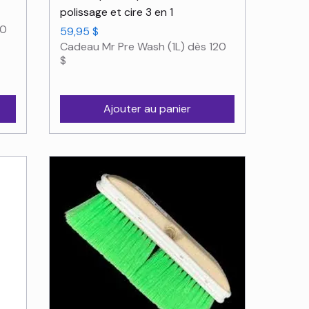
polissage et cire 3 en 1
20
Prix
59,95 $
Cadeau Mr Pre Wash (1L) dès 120
$
Ajouter au panier