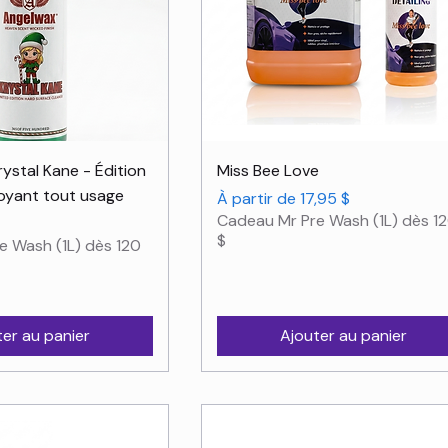
rçu rapide
Aperçu rapide
stal Kane - Édition
Miss Bee Love
toyant tout usage
Prix promotionnel
À partir de
17,95 $
Cadeau Mr Pre Wash (1L) dès 1
$
e Wash (1L) dès 120
ter au panier
Ajouter au panier