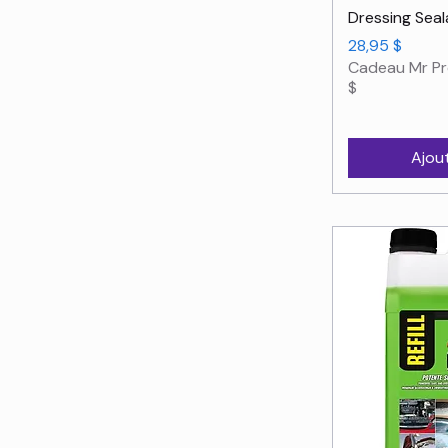
Dressing Seal
Prix
28,95 $
Cadeau Mr Pr
$
Ajou