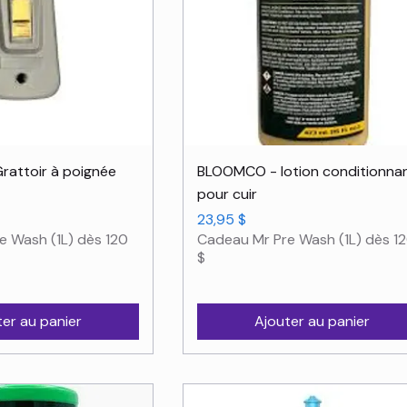
rçu rapide
Aperçu rapide
attoir à poignée
BLOOMCO - lotion conditionna
pour cuir
Prix
23,95 $
e Wash (1L) dès 120
Cadeau Mr Pre Wash (1L) dès 1
$
ter au panier
Ajouter au panier