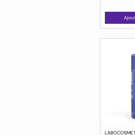
Ajou
Ape
LABOCOSMETI