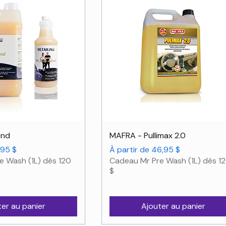
rçu rapide
Aperçu rapide
end
MAFRA - Pullimax 2.0
nnel
Prix promotionnel
,95 $
À partir de
46,95 $
e Wash (1L) dès 120
Cadeau Mr Pre Wash (1L) dès 1
$
ter au panier
Ajouter au panier