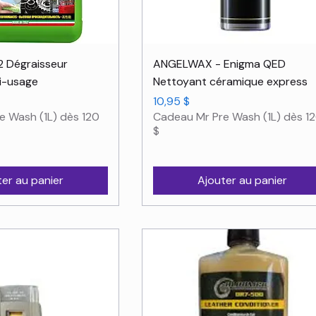
rçu rapide
Aperçu rapide
2 Dégraisseur
ANGELWAX - Enigma QED
ti-usage
Nettoyant céramique express
Prix
10,95 $
e Wash (1L) dès 120
Cadeau Mr Pre Wash (1L) dès 1
$
ter au panier
Ajouter au panier