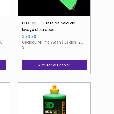
Aperçu rapide
BLOOMCO - tête de balai de
lavage ultra douce
Prix
35,95 $
20
Cadeau Mr Pre Wash (1L) dès 120
$
Ajouter au panier