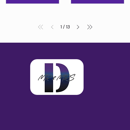
1
/
13