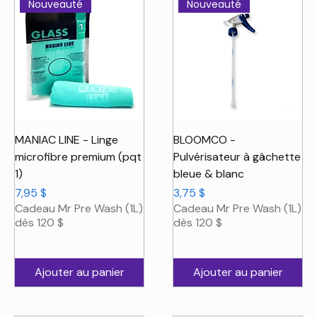
Nouveauté
Nouveauté
MANIAC LINE - Linge
BLOOMCO -
microfibre premium (pqt
Pulvérisateur à gâchette
1)
bleue & blanc
Prix
Prix
7,95 $
3,75 $
Cadeau Mr Pre Wash (1L)
Cadeau Mr Pre Wash (1L)
dès 120 $
dès 120 $
Ajouter au panier
Ajouter au panier