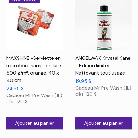
MAXSHINE -Serviette en
ANGELWAX Krystal Kane
microfibre sans bordure
- Édition limitée -
500 g/m², orange, 40 x
Nettoyant tout usage
40 cm
Prix
19,95 $
Cadeau Mr Pre Wash (1L)
Prix
24,95 $
dès 120 $
Cadeau Mr Pre Wash (1L)
dès 120 $
Ajouter au panier
Ajouter au panier