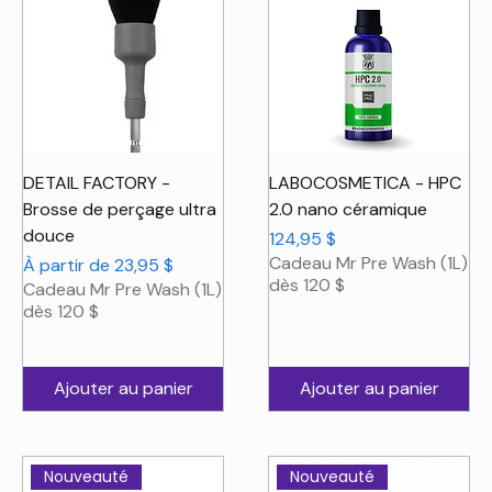
DETAIL FACTORY -
LABOCOSMETICA - HPC
Brosse de perçage ultra
2.0 nano céramique
douce
Prix
124,95 $
Cadeau Mr Pre Wash (1L)
Prix promotionnel
À partir de
23,95 $
dès 120 $
Cadeau Mr Pre Wash (1L)
dès 120 $
Ajouter au panier
Ajouter au panier
Nouveauté
Nouveauté