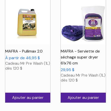
MAFRA - Pullimax 2.0
MAFRA - Serviette de
séchage super dryer
Prix promotionnel
À partir de
46,95 $
61x76 cm
Cadeau Mr Pre Wash (1L)
dès 120 $
Prix
29,95 $
Cadeau Mr Pre Wash (1L)
dès 120 $
Ajouter au panier
Ajouter au panier