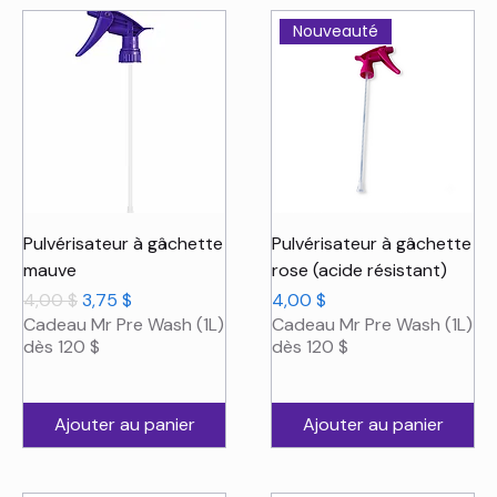
Nouveauté
Pulvérisateur à gâchette
Pulvérisateur à gâchette
mauve
rose (acide résistant)
Prix original
Prix promotionnel
Prix
4,00 $
3,75 $
4,00 $
Cadeau Mr Pre Wash (1L)
Cadeau Mr Pre Wash (1L)
dès 120 $
dès 120 $
Ajouter au panier
Ajouter au panier