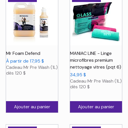
Mr Foam Defend
MANIAC LINE - Linge
microfibres premium
Prix promotionnel
À partir de
17,95 $
nettoyage vitres (pqt 6)
Cadeau Mr Pre Wash (1L)
dès 120 $
Prix
34,95 $
Cadeau Mr Pre Wash (1L)
dès 120 $
Ajouter au panier
Ajouter au panier