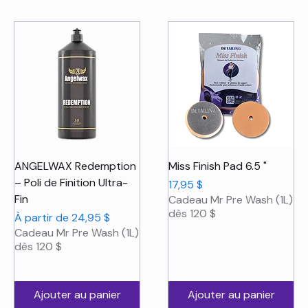
ANGELWAX Redemption
Miss Finish Pad 6.5 "
– Poli de Finition Ultra-
Prix
17,95 $
Fin
Cadeau Mr Pre Wash (1L)
dès 120 $
Prix promotionnel
À partir de
24,95 $
Cadeau Mr Pre Wash (1L)
dès 120 $
Ajouter au panier
Ajouter au panier