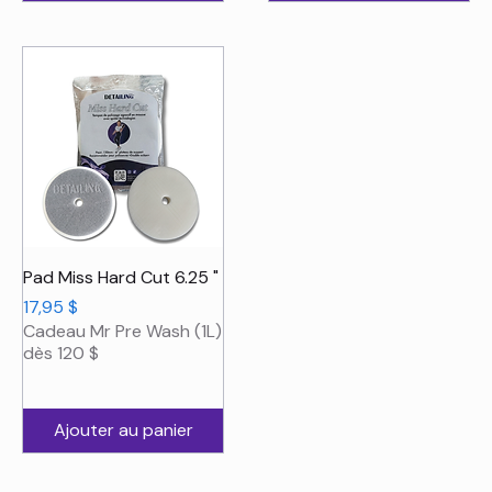
Pad Miss Hard Cut 6.25 "
Prix
17,95 $
Cadeau Mr Pre Wash (1L)
dès 120 $
Ajouter au panier