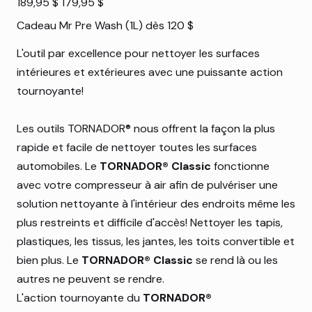
189,95 $
179,95 $
d’origine
promotionnel
Cadeau Mr Pre Wash (1L) dès 120 $
L'outil par excellence pour nettoyer les surfaces
intérieures et extérieures avec une puissante action
tournoyante!
Les outils TORNADOR® nous offrent la façon la plus
rapide et facile de nettoyer toutes les surfaces
automobiles. Le
TORNADOR® Classic
fonctionne
avec votre compresseur à air afin de pulvériser une
solution nettoyante à l'intérieur des endroits même les
plus restreints et difficile d'accès! Nettoyer les tapis,
plastiques, les tissus, les jantes, les toits convertible et
bien plus. Le
TORNADOR® Classic
se rend là ou les
autres ne peuvent se rendre.
L'action tournoyante du
TORNADOR®