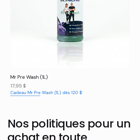
Mr Pre Wash (1L)
Prix
17,95 $
Cadeau Mr Pre Wash (1L) dès 120 $
Nouveauté
Nouveauté
Nouveauté
Nouveauté
Nouveauté
Nouveauté
Nouveauté
Nouveauté
Nouveauté
Nouveauté
Nouveauté
Rabais 16%
Nos politiques pour un
achat en toute