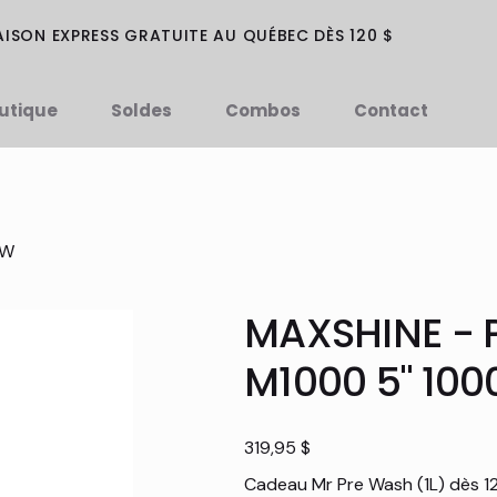
AISON EXPRESS GRATUITE AU QUÉBEC DÈS 120 $
utique
Soldes
Combos
Contact
0W
MAXSHINE - P
M1000 5" 10
Prix
319,95 $
Cadeau Mr Pre Wash (1L) dès 1