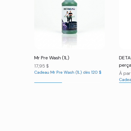
Aperçu rapide
Mr Pre Wash (1L)
DETAI
perça
Prix
17,95 $
Cadeau Mr Pre Wash (1L) dès 120 $
Prix 
À par
Cadea
Nouveauté
Nouveauté
Nou
Nou
Nou