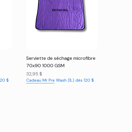
Aperçu rapide
0
Serviette de séchage microfibre
70x90 1000 GSM
Prix
32,95 $
120 $
Cadeau Mr Pre Wash (1L) dès 120 $
Nouveauté
Nouveauté
Rabais 16%