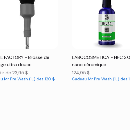
Aperçu rapide
Aperçu rapide
L FACTORY - Brosse de
LABOCOSMETICA - HPC 2.
ge ultra douce
nano céramique
promotionnel
Prix
tir de
23,95 $
124,95 $
u Mr Pre Wash (1L) dès 120 $
Cadeau Mr Pre Wash (1L) dès 
veauté
veauté
veauté
Nouveauté
Nouveauté