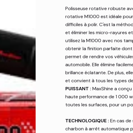
Polisseuse rotative robuste av
rotative M1000 est idéale pour
difficiles à polir. C'est la métho
et éliminer les micro-rayures et
utilisez la M1000 avec nos tam
obtenir la finition parfaite do
permet de rendre vos véhicules p
automobile. Elle élimine facilem
brillance éclatante. De plus, ell
et convient à tous les types de
PUISSANT :
MaxShine a conçu 
haute performance de 1 000 wa
toutes les surfaces, pour un pol
TECHNOLOGIQUE :
En cas de 
charbon à arrêt automatique p