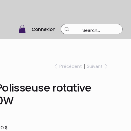
Connexion
Précédent
Suivant
olisseuse rotative
00W
20 $