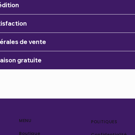
édition
isfaction
érales de vente
raison gratuite
MENU
POLITIQUES
Boutique
Confidentialité