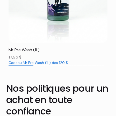
Mr Pre Wash (1L)
Prix
17,95 $
Cadeau Mr Pre Wash (1L) dès 120 $
Nouveauté
Nouveauté
Nouveauté
Nouveauté
Nouveauté
Nouveauté
Nouveauté
Nouveauté
Nouveauté
Nouveauté
Nouveauté
Rabais 16%
Nos politiques pour un
achat en toute
confiance