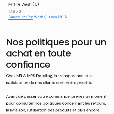
Mr Pre Wash (1L)
Prix
17,95 $
Cadeau Mr Pre Wash (1L) dès 120 $
Nouveauté
Nouveauté
Nouveauté
Nouveauté
Nouveauté
Nouveauté
Nouveauté
Nouveauté
Nouveauté
Nouveauté
Nouveauté
Rabais 16%
Nos politiques pour un
achat en toute
confiance
Chez MR & MRS Detailing, la transparence et la
satisfaction de nos clients sont notre priorité.
Avant de passer votre commande, prenez un moment
pour consulter nos politiques concernant les retours,
la livraison, l’utilisation des produits et plus encore.