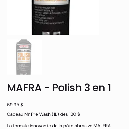
MAFRA - Polish 3 en 1
Prix
69,95 $
Cadeau Mr Pre Wash (1L) dès 120 $
La formule innovante de la pâte abrasive MA-FRA