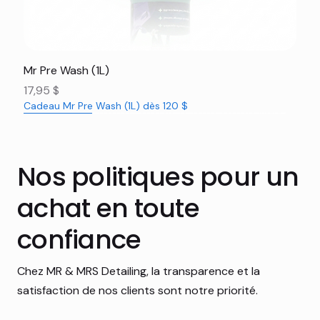
Mr Pre Wash (1L)
Prix
17,95 $
Cadeau Mr Pre Wash (1L) dès 120 $
Nouveauté
Nouveauté
Nouveauté
Nouveauté
Nouveauté
Nouveauté
Nouveauté
Nouveauté
Nouveauté
Nouveauté
Nouveauté
Rabais 16%
Nos politiques pour un
achat en toute
confiance
Chez MR & MRS Detailing, la transparence et la
satisfaction de nos clients sont notre priorité.