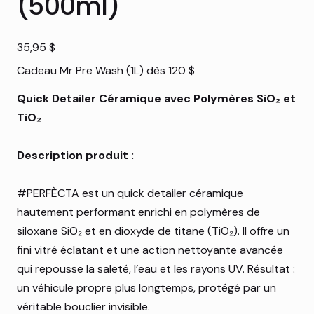
(500ml)
Prix
35,95 $
Cadeau Mr Pre Wash (1L) dès 120 $
Quick Detailer Céramique avec Polymères SiO₂ et
TiO₂
Description produit :
#PERFÈCTA est un quick detailer céramique
hautement performant enrichi en polymères de
siloxane SiO₂ et en dioxyde de titane (TiO₂). Il offre un
fini vitré éclatant et une action nettoyante avancée
qui repousse la saleté, l’eau et les rayons UV. Résultat :
un véhicule propre plus longtemps, protégé par un
véritable bouclier invisible.