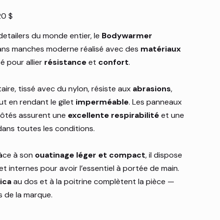
20 $
detailers du monde entier, le
Bodywarmer
sans manches moderne réalisé avec des
matériaux
é pour allier
résistance
et
confort
.
aire, tissé avec du nylon, résiste aux
abrasions
,
out en rendant le gilet
imperméable
. Les panneaux
 côtés assurent une
excellente respirabilité
et une
ans toutes les conditions.
âce à son
ouatinage léger et compact
, il dispose
t internes pour avoir l’essentiel à portée de main.
ica
au dos et à la poitrine complètent la pièce —
s de la marque.