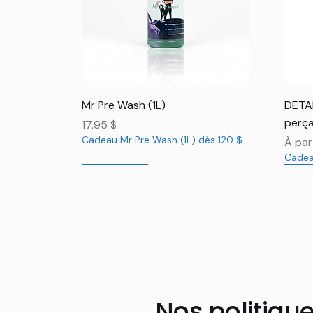
Aperçu rapide
Mr Pre Wash (1L)
DETAI
perça
Prix
17,95 $
Cadeau Mr Pre Wash (1L) dès 120 $
Prix 
À par
Cadea
Nouveauté
Nouveauté
Nou
Nou
Nou
Nos politiqu