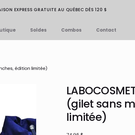
AISON EXPRESS GRATUITE AU QUÉBEC DÈS 120 $
utique
Soldes
Combos
Contact
es, édition limitée)
LABOCOSMET
(gilet sans 
limitée)
Prix
74,95 $