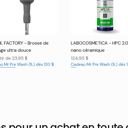
Aperçu rapide
Aperçu rapide
L FACTORY - Brosse de
LABOCOSMETICA - HPC 2.
ge ultra douce
nano céramique
promotionnel
Prix
tir de
23,95 $
124,95 $
u Mr Pre Wash (1L) dès 120 $
Cadeau Mr Pre Wash (1L) dès 
veauté
veauté
veauté
Nouveauté
Nouveauté
es pour un achat en toute