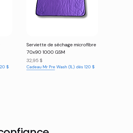
Aperçu rapide
0
Serviette de séchage microfibre
70x90 1000 GSM
Prix
32,95 $
120 $
Cadeau Mr Pre Wash (1L) dès 120 $
Nouveauté
Nouveauté
Rabais 16%
 confiance