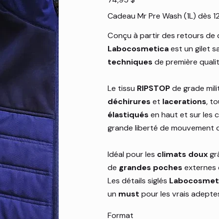
Cadeau Mr Pre Wash (1L) dès 1
Conçu à partir des retours de 
Labocosmetica
est un gilet 
techniques
de première qualit
Le tissu
RIPSTOP
de grade milit
déchirures
et
lacerations
, t
élastiqués
en haut et sur les
grande liberté de mouvement d
Idéal pour les
climats doux
gr
de
grandes poches
externes e
Les détails siglés
Labocosmet
un
must
pour les vrais adepte
Format