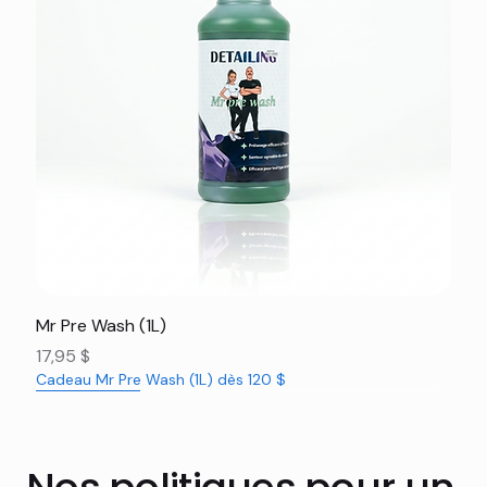
Mr Pre Wash (1L)
Prix
17,95 $
Cadeau Mr Pre Wash (1L) dès 120 $
Nouveauté
Nouveauté
Nouveauté
Nouveauté
Nouveauté
Nouveauté
Nouveauté
Nouveauté
Nouveauté
Nouveauté
Nouveauté
Rabais 16%