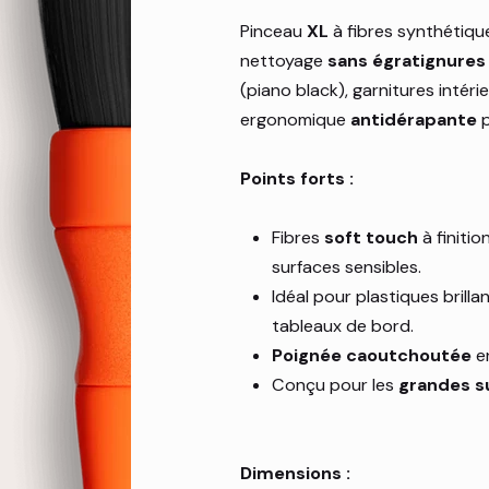
Pinceau
XL
à fibres synthétiqu
nettoyage
sans égratignures
(piano black), garnitures intér
ergonomique
antidérapante
p
Points forts :
Fibres
soft touch
à finiti
surfaces sensibles.
Idéal pour plastiques brilla
tableaux de bord.
Poignée caoutchoutée
er
Conçu pour les
grandes s
Dimensions :