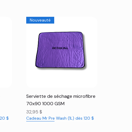
Nouveauté
Aperçu rapide
0
Serviette de séchage microfibre
70x90 1000 GSM
Prix
32,95 $
120 $
Cadeau Mr Pre Wash (1L) dès 120 $
Nouveauté
Nouveauté
Rabais 16%