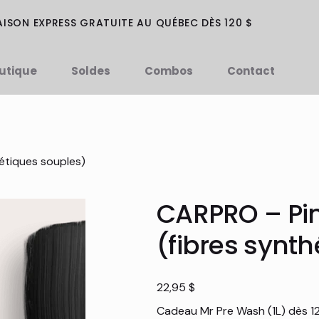
AISON EXPRESS GRATUITE AU QUÉBEC DÈS 120 $
utique
Soldes
Combos
Contact
étiques souples)
CARPRO – Pin
(fibres synt
Prix
22,95 $
Cadeau Mr Pre Wash (1L) dès 1