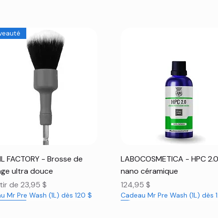
veauté
Aperçu rapide
Aperçu rapide
L FACTORY - Brosse de
LABOCOSMETICA - HPC 2.
ge ultra douce
nano céramique
promotionnel
Prix
tir de
23,95 $
124,95 $
u Mr Pre Wash (1L) dès 120 $
Cadeau Mr Pre Wash (1L) dès 
veauté
veauté
veauté
Nouveauté
Nouveauté