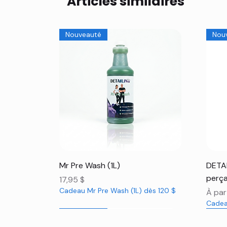
Articles similaires
Nouveauté
Nou
Aperçu rapide
Mr Pre Wash (1L)
DETAI
perça
Prix
17,95 $
Cadeau Mr Pre Wash (1L) dès 120 $
Prix 
À par
Cadea
Nouveauté
Nouveauté
Nou
Nou
Nou