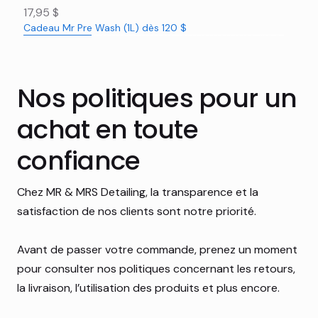
Prix
17,95 $
Cadeau Mr Pre Wash (1L) dès 120 $
Nouveauté
Nouveauté
Nouveauté
Nouveauté
Nouveauté
Nouveauté
Nouveauté
Nouveauté
Nouveauté
Nouveauté
Nouveauté
Rabais 16%
Nos politiques pour un
achat en toute
confiance
Chez MR & MRS Detailing, la transparence et la
satisfaction de nos clients sont notre priorité.
Avant de passer votre commande, prenez un moment
pour consulter nos politiques concernant les retours,
la livraison, l’utilisation des produits et plus encore.