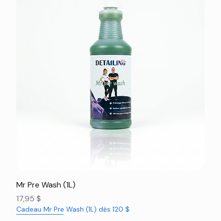
Mr Pre Wash (1L)
Prix
17,95 $
Cadeau Mr Pre Wash (1L) dès 120 $
Nouveauté
Nouveauté
Nouveauté
Nouveauté
Nouveauté
Nouveauté
Nouveauté
Nouveauté
Nouveauté
Nouveauté
Nouveauté
Rabais 16%