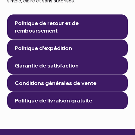
24,95 $
19,95 $
34,95 $
simple, claire et sans surprises.
Cadeau Mr Pre Wash (1L) dès 120 $
Cadeau Mr Pre Wash (1L) dès 120 $
Cadeau Mr Pre Wash (1L) dès 120 $
Politique de retour et de
remboursement
Politique d'expédition
Garantie de satisfaction
Conditions générales de vente
Politique de livraison gratuite