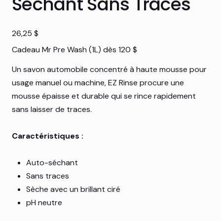
Séchant Sans Traces
Prix
26,25 $
Cadeau Mr Pre Wash (1L) dès 120 $
Un savon automobile concentré à haute mousse pour
usage manuel ou machine, EZ Rinse procure une
mousse épaisse et durable qui se rince rapidement
sans laisser de traces.
Caractéristiques :
Auto-séchant
Sans traces
Sèche avec un brillant ciré
pH neutre