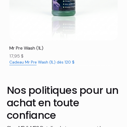
Mr Pre Wash (1L)
Prix
17,95 $
Cadeau Mr Pre Wash (1L) dès 120 $
Nouveauté
Nouveauté
Nouveauté
Nouveauté
Nouveauté
Nouveauté
Nouveauté
Nouveauté
Nouveauté
Nouveauté
Nouveauté
Rabais 16%
Nos politiques pour un
achat en toute
confiance