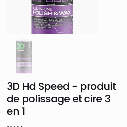
3D Hd Speed - produit
de polissage et cire 3
en 1
Prix